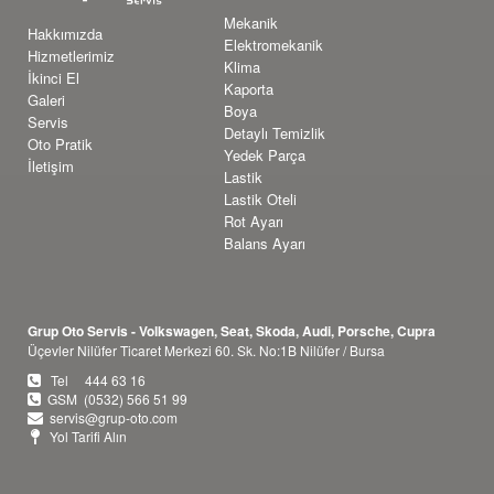
Mekanik
Hakkımızda
Elektromekanik
Hizmetlerimiz
Klima
İkinci El
Kaporta
Galeri
Boya
Servis
Detaylı Temizlik
Oto Pratik
Yedek Parça
İletişim
Lastik
Lastik Oteli
Rot Ayarı
Balans Ayarı
Grup Oto Servis - Volkswagen, Seat, Skoda, Audi, Porsche, Cupra
Üçevler Nilüfer Ticaret Merkezi 60. Sk. No:1B Nilüfer / Bursa
Tel 444 63 16
GSM (0532) 566 51 99
servis@grup-oto.com
Yol Tarifi Alın