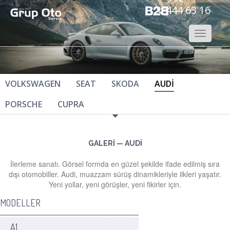
444 63 16
Toggle
navigatio
VOLKSWAGEN
SEAT
SKODA
AUDİ
PORSCHE
CUPRA
GALERİ — AUDİ
İlerleme sanatı. Görsel formda en güzel şekilde ifade edilmiş sıra
dışı otomobiller. Audi, muazzam sürüş dinamikleriyle ilkleri yaşatır.
Yeni yollar, yeni görüşler, yeni fikirler için.
MODELLER
A1