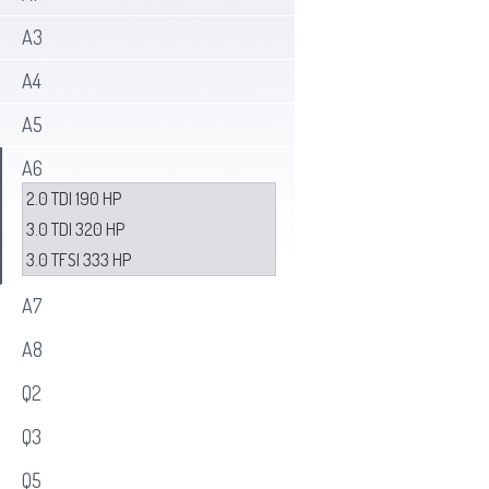
A3
A4
A5
A6
2.0 TDI 190 HP
3.0 TDI 320 HP
3.0 TFSI 333 HP
A7
A8
Q2
Q3
Q5